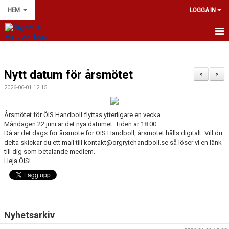
HEM
LOGGA IN
NYHETER
Nytt datum för årsmötet
OM KLUBBEN
<
>
2026-06-01 12:15
KONTAKT
Årsmötet för ÖIS Handboll flyttas ytterligare en vecka.
KALENDER
Måndagen 22 juni är det nya datumet. Tiden är 18:00.
Då är det dags för årsmöte för ÖIS Handboll, årsmötet hålls digitalt. Vill du
DOKUMENT
delta skickar du ett mail till kontakt@orgrytehandboll.se så löser vi en länk
till dig som betalande medlem.
Heja ÖIS!
VÅRA MATCHER 26/27
ÖIS HANDBOLL - KLUBBSHOP
SPONSORER & PARTNERS
Nyhetsarkiv